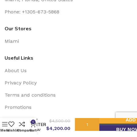
Phone: +1305-673-5868
Our Stores
Miami
Useful Links
About Us
Privacy Policy
Terms and conditions
Promotions
SOLIS
ADD
$
4,500.00
0
Social Links:
INVERTER
$
4,200.00
BUY NO
11.4KW
Menu
Wishlist
Compare
Cart